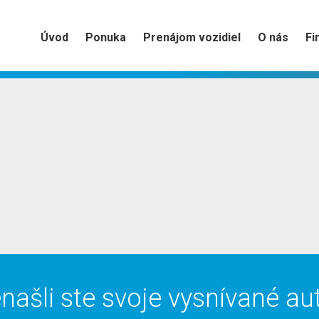
Úvod
Ponuka
Prenájom vozidiel
O nás
Fi
našli ste svoje vysnívané au