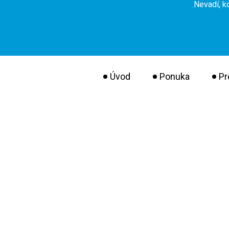
Nevadí, k
Úvod
Ponuka
Pr