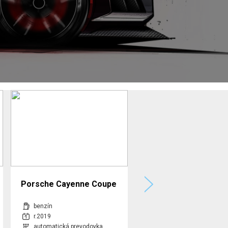
Porsche Cayenne Coupe
Audi S6 Limuzina,3.0
4x4 A/T
TDI,257kW,Diesel,AT
benzín
diesel
r.2019
r.2020
automatická prevodovka
automatická prevodovka