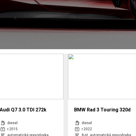
Audi Q7 3.0 TDI 272k
BMW Rad 3 Touring 320d
quattro tiptronic 8-st.
mHEV xDrive A/T
diesel
diesel
r.2015
r.2022
automatická prevodovka
8-st. automatická prevodovka