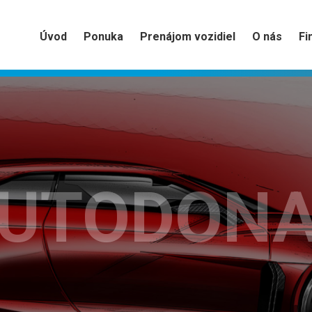
Úvod
Ponuka
Prenájom vozidiel
O nás
Fi
UTODON